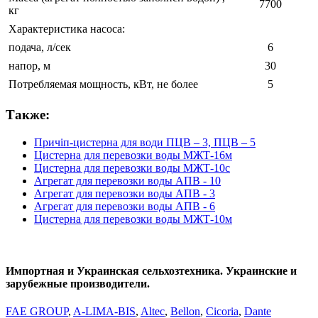
7700
кг
Характеристика насоса:
подача, л/сек
6
напор, м
30
Потребляемая мощность, кВт, не более
5
Также:
Причіп-цистерна для води ПЦВ – 3, ПЦВ – 5
Цистерна для перевозки воды МЖТ-16м
Цистерна для перевозки воды МЖТ-10с
Агрегат для перевозки воды АПВ - 10
Агрегат для перевозки воды АПВ - 3
Агрегат для перевозки воды АПВ - 6
Цистерна для перевозки воды МЖТ-10м
Импортная и Украинская сельхозтехника. Украинские и
зарубежные производители.
FAE GROUP
,
A-LIMA-BIS
,
Altec
,
Bellon
,
Cicoria
,
Dante