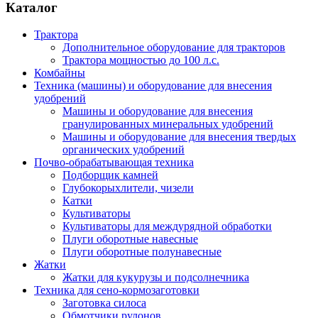
Каталог
Трактора
Дополнительное оборудование для тракторов
Трактора мощностью до 100 л.с.
Комбайны
Техника (машины) и оборудование для внесения
удобрений
Машины и оборудование для внесения
гранулированных минеральных удобрений
Машины и оборудование для внесения твердых
органических удобрений
Почво-обрабатывающая техника
Подборщик камней
Глубокорыхлители, чизели
Катки
Культиваторы
Культиваторы для междурядной обработки
Плуги оборотные навесные
Плуги оборотные полунавесные
Жатки
Жатки для кукурузы и подсолнечника
Техника для сено-кормозаготовки
Заготовка силоса
Обмотчики рулонов