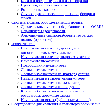
Косилки роторные, косилки - плющилки
Пресс подборщики тюковые
Ротационные косилки
Самозагружающиеся прицепы - подборщики
тюков
Системы полива, оборудование для полива
Дождевальные машины барабанного типа OCMIS
Спринклеры (дождеватели)
Алюминиевые быстроразборные трубы для
полива (орошения)
Измельчители
Измельчители полевые, для садов и
виноградников, коммунальные
Измельчители полевые, широкозахватные
Измельчители-косилки
Подборщики измельчители
Лесные измельчители
Лесные измельчители на трактор (Ventura)
Измельчители на стреле-манипуляторе
Лесные измельчители на экскаватор
Лесные измельчители на погрузчик
Камнедробилки, измельчители камней,
ротоваторы, дорожные фрезы
Измельчители веток (Рубильные машины)
Оборудование для хранения и транспортировки зерна