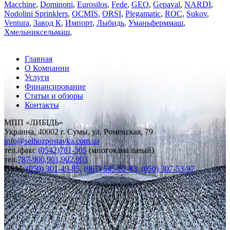
Macchine
,
Dominoni
,
Eurosilos
,
Fede
,
GEO
,
Gepaval
,
NARDI
,
Nodolini Sprinklers
,
OCMIS
,
ORSI
,
Plegаmatic
,
ROC
,
Sukov
,
Ventura
,
Завод К
,
Импорт
,
Лыбидь
,
Уманьферммаш
,
Хмельниксельмаш
,
Главная
О Компании
Услуги
Финансирование
Статьи и обзоры
Контакты
МПП «ЛИБІДЬ»
Украина, 40002 г. Сумы, ул. Роменская, 79
info
@
selhozpostavka.com.ua
тел./факс
(0542)781-505
(многоканальный)
тел.
787-900,901,902,903
GSM:
(050) 301-49-85,
(067) 545-62-83,
(050) 307-53-97