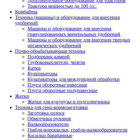
Дополнительное оборудование для тракторов
Трактора мощностью до 100 л.с.
Комбайны
Техника (машины) и оборудование для внесения
удобрений
Машины и оборудование для внесения
гранулированных минеральных удобрений
Машины и оборудование для внесения твердых
органических удобрений
Почво-обрабатывающая техника
Подборщик камней
Глубокорыхлители, чизели
Катки
Культиваторы
Культиваторы для междурядной обработки
Плуги оборотные навесные
Плуги оборотные полунавесные
Жатки
Жатки для кукурузы и подсолнечника
Техника для сено-кормозаготовки
Заготовка силоса
Обмотчики рулонов
Валкообразователи
Грабли-ворошилки, грабли-валкообразователи
Косилки барабанные