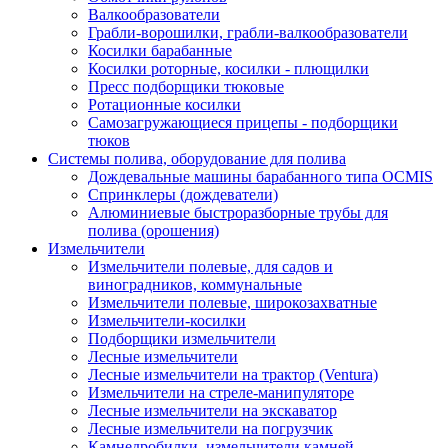
Валкообразователи
Грабли-ворошилки, грабли-валкообразователи
Косилки барабанные
Косилки роторные, косилки - плющилки
Пресс подборщики тюковые
Ротационные косилки
Самозагружающиеся прицепы - подборщики
тюков
Системы полива, оборудование для полива
Дождевальные машины барабанного типа OCMIS
Спринклеры (дождеватели)
Алюминиевые быстроразборные трубы для
полива (орошения)
Измельчители
Измельчители полевые, для садов и
виноградников, коммунальные
Измельчители полевые, широкозахватные
Измельчители-косилки
Подборщики измельчители
Лесные измельчители
Лесные измельчители на трактор (Ventura)
Измельчители на стреле-манипуляторе
Лесные измельчители на экскаватор
Лесные измельчители на погрузчик
Камнедробилки, измельчители камней,