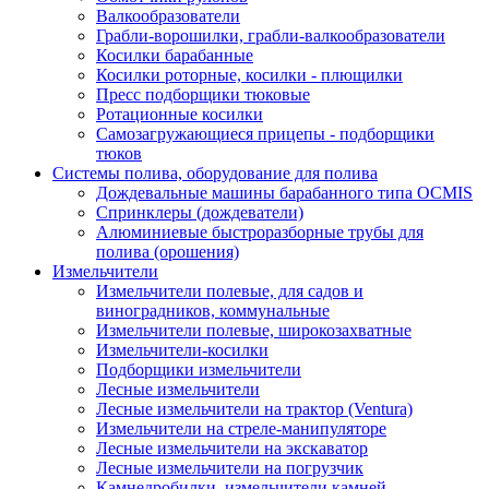
Валкообразователи
Грабли-ворошилки, грабли-валкообразователи
Косилки барабанные
Косилки роторные, косилки - плющилки
Пресс подборщики тюковые
Ротационные косилки
Самозагружающиеся прицепы - подборщики
тюков
Системы полива, оборудование для полива
Дождевальные машины барабанного типа OCMIS
Спринклеры (дождеватели)
Алюминиевые быстроразборные трубы для
полива (орошения)
Измельчители
Измельчители полевые, для садов и
виноградников, коммунальные
Измельчители полевые, широкозахватные
Измельчители-косилки
Подборщики измельчители
Лесные измельчители
Лесные измельчители на трактор (Ventura)
Измельчители на стреле-манипуляторе
Лесные измельчители на экскаватор
Лесные измельчители на погрузчик
Камнедробилки, измельчители камней,