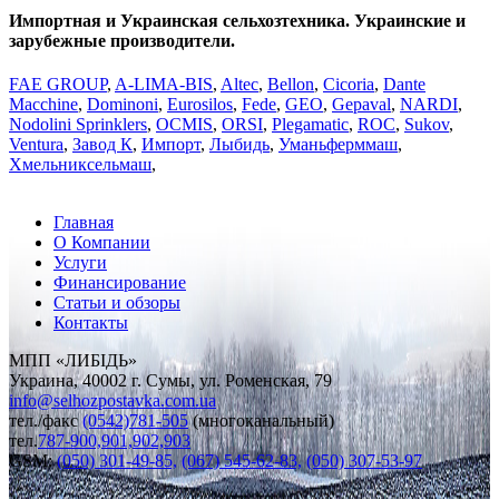
Импортная и Украинская сельхозтехника. Украинские и
зарубежные производители.
FAE GROUP
,
A-LIMA-BIS
,
Altec
,
Bellon
,
Cicoria
,
Dante
Macchine
,
Dominoni
,
Eurosilos
,
Fede
,
GEO
,
Gepaval
,
NARDI
,
Nodolini Sprinklers
,
OCMIS
,
ORSI
,
Plegаmatic
,
ROC
,
Sukov
,
Ventura
,
Завод К
,
Импорт
,
Лыбидь
,
Уманьферммаш
,
Хмельниксельмаш
,
Главная
О Компании
Услуги
Финансирование
Статьи и обзоры
Контакты
МПП «ЛИБІДЬ»
Украина, 40002 г. Сумы, ул. Роменская, 79
info
@
selhozpostavka.com.ua
тел./факс
(0542)781-505
(многоканальный)
тел.
787-900,901,902,903
GSM:
(050) 301-49-85,
(067) 545-62-83,
(050) 307-53-97