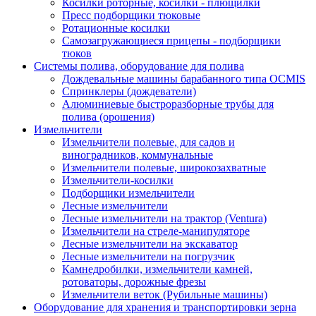
Косилки роторные, косилки - плющилки
Пресс подборщики тюковые
Ротационные косилки
Самозагружающиеся прицепы - подборщики
тюков
Системы полива, оборудование для полива
Дождевальные машины барабанного типа OCMIS
Спринклеры (дождеватели)
Алюминиевые быстроразборные трубы для
полива (орошения)
Измельчители
Измельчители полевые, для садов и
виноградников, коммунальные
Измельчители полевые, широкозахватные
Измельчители-косилки
Подборщики измельчители
Лесные измельчители
Лесные измельчители на трактор (Ventura)
Измельчители на стреле-манипуляторе
Лесные измельчители на экскаватор
Лесные измельчители на погрузчик
Камнедробилки, измельчители камней,
ротоваторы, дорожные фрезы
Измельчители веток (Рубильные машины)
Оборудование для хранения и транспортировки зерна