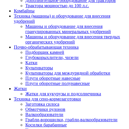
Дополнительное оборудование для тракторов
Трактора мощностью до 100 л.с.
Комбайны
Техника (машины) и оборудование для внесения
удобрений
Машины и оборудование для внесения
гранулированных минеральных удобрений
Машины и оборудование для внесения твердых
органических удобрений
Почво-обрабатывающая техника
Подборщик камней
Глубокорыхлители, чизели
Катки
Культиваторы
Культиваторы для междурядной обработки
Плуги оборотные навесные
Плуги оборотные полунавесные
Жатки
Жатки для кукурузы и подсолнечника
Техника для сено-кормозаготовки
Заготовка силоса
Обмотчики рулонов
Валкообразователи
Грабли-ворошилки, грабли-валкообразователи
Косилки барабанные