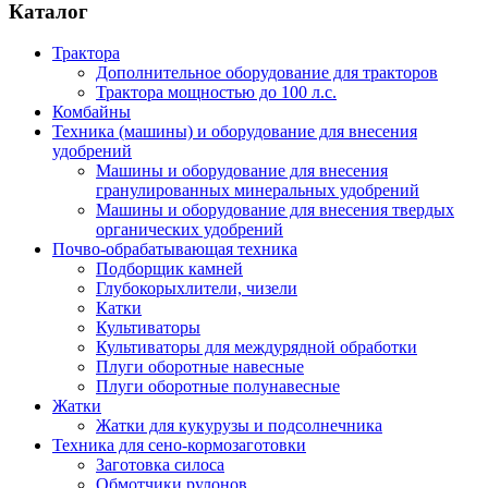
Каталог
Трактора
Дополнительное оборудование для тракторов
Трактора мощностью до 100 л.с.
Комбайны
Техника (машины) и оборудование для внесения
удобрений
Машины и оборудование для внесения
гранулированных минеральных удобрений
Машины и оборудование для внесения твердых
органических удобрений
Почво-обрабатывающая техника
Подборщик камней
Глубокорыхлители, чизели
Катки
Культиваторы
Культиваторы для междурядной обработки
Плуги оборотные навесные
Плуги оборотные полунавесные
Жатки
Жатки для кукурузы и подсолнечника
Техника для сено-кормозаготовки
Заготовка силоса
Обмотчики рулонов