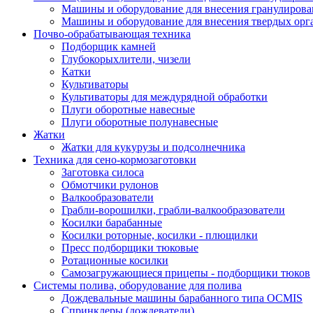
Машины и оборудование для внесения гранулиров
Машины и оборудование для внесения твердых орг
Почво-обрабатывающая техника
Подборщик камней
Глубокорыхлители, чизели
Катки
Культиваторы
Культиваторы для междурядной обработки
Плуги оборотные навесные
Плуги оборотные полунавесные
Жатки
Жатки для кукурузы и подсолнечника
Техника для сено-кормозаготовки
Заготовка силоса
Обмотчики рулонов
Валкообразователи
Грабли-ворошилки, грабли-валкообразователи
Косилки барабанные
Косилки роторные, косилки - плющилки
Пресс подборщики тюковые
Ротационные косилки
Самозагружающиеся прицепы - подборщики тюков
Системы полива, оборудование для полива
Дождевальные машины барабанного типа OCMIS
Спринклеры (дождеватели)