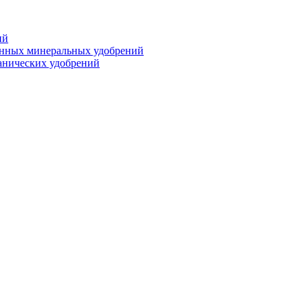
ий
анных минеральных удобрений
анических удобрений