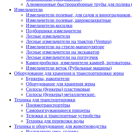
Алюминиевые быстроразборные трубы для полива 
Измельчители
Измельчители полевые, для садов и виноградников
Измельчители полевые, широкозахватные
Измельчители-косилки
Подборщики измельчители
Лесные измельчители
Лесные измельчители на трактор (Ventura)
Измельчители на стреле-манипуляторе
Лесные измельчители на экскаватор
Лесные измельчители на погрузчик
Камнедробилки, измельчители камней, ротоваторы
Измельчители веток (Рубильные машины)
Оборудование для хранения и транспортировки зерна
Бункеры, накопители
Оборудование для хранения зерна
Силосы (бункеры) пластиковые
Силосы (бункеры) металлические.
Техника для транспортировки
Пневмотранспортёры
Саморазгружающиеся прицепы
Тележки и транспортные устройства
Техника для перевозки воды
Техника и оборудование для животноводства
Выдуватели сена, соломы.