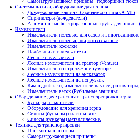
Самозагружающиеся прицепы - подборщики тюков
Системы полива, оборудование для полива
Дождевальные машины барабанного типа OCMIS
Спринклеры (дождеватели)
Алюминиевые быстроразборные трубы для полива 
Измельчители
Измельчители полевые, для садов и виноградников
Измельчители полевые, широкозахватные
Измельчители-косилки
Подборщики измельчители
Лесные измельчители
Лесные измельчители на трактор (Ventura)
Измельчители на стреле-манипуляторе
Лесные измельчители на экскаватор
Лесные измельчители на погрузчик
Камнедробилки, измельчители камней, ротоваторы
Измельчители веток (Рубильные машины)
Оборудование для хранения и транспортировки зерна
Бункеры, накопители
Оборудование для хранения зерна
Силосы (бункеры) пластиковые
Силосы (бункеры) металлические.
Техника для транспортировки
Пневмотранспортёры
Саморазгружающиеся прицепы