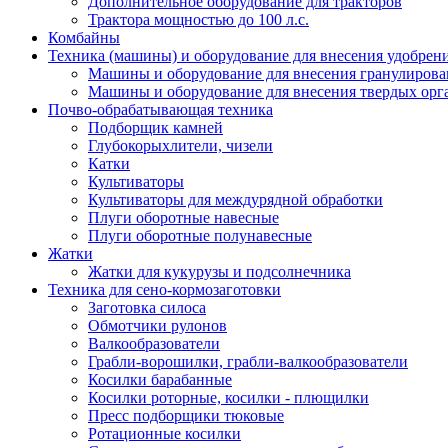
Дополнительное оборудование для тракторов
Трактора мощностью до 100 л.с.
Комбайны
Техника (машины) и оборудование для внесения удобрен
Машины и оборудование для внесения гранулиров
Машины и оборудование для внесения твердых орг
Почво-обрабатывающая техника
Подборщик камней
Глубокорыхлители, чизели
Катки
Культиваторы
Культиваторы для междурядной обработки
Плуги оборотные навесные
Плуги оборотные полунавесные
Жатки
Жатки для кукурузы и подсолнечника
Техника для сено-кормозаготовки
Заготовка силоса
Обмотчики рулонов
Валкообразователи
Грабли-ворошилки, грабли-валкообразователи
Косилки барабанные
Косилки роторные, косилки - плющилки
Пресс подборщики тюковые
Ротационные косилки