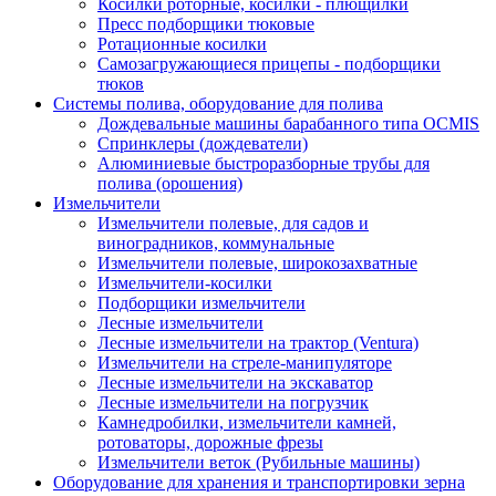
Косилки роторные, косилки - плющилки
Пресс подборщики тюковые
Ротационные косилки
Самозагружающиеся прицепы - подборщики
тюков
Системы полива, оборудование для полива
Дождевальные машины барабанного типа OCMIS
Спринклеры (дождеватели)
Алюминиевые быстроразборные трубы для
полива (орошения)
Измельчители
Измельчители полевые, для садов и
виноградников, коммунальные
Измельчители полевые, широкозахватные
Измельчители-косилки
Подборщики измельчители
Лесные измельчители
Лесные измельчители на трактор (Ventura)
Измельчители на стреле-манипуляторе
Лесные измельчители на экскаватор
Лесные измельчители на погрузчик
Камнедробилки, измельчители камней,
ротоваторы, дорожные фрезы
Измельчители веток (Рубильные машины)
Оборудование для хранения и транспортировки зерна