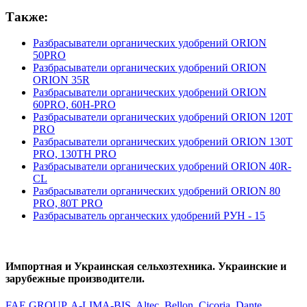
Также:
Разбрасыватели органических удобрений ORION
50PRO
Разбрасыватели органических удобрений ORION
ORION 35R
Разбрасыватели органических удобрений ORION
60PRO, 60H-PRO
Разбрасыватели органических удобрений ORION 120T
PRO
Разбрасыватели органических удобрений ORION 130T
PRO, 130TH PRO
Разбрасыватели органических удобрений ORION 40R-
CL
Разбрасыватели органических удобрений ORION 80
PRO, 80T PRO
Разбрасыватель органческих удобрений РУН - 15
Импортная и Украинская сельхозтехника. Украинские и
зарубежные производители.
FAE GROUP
,
A-LIMA-BIS
,
Altec
,
Bellon
,
Cicoria
,
Dante