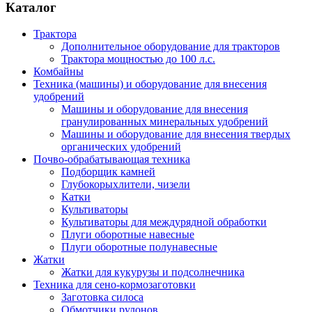
Каталог
Трактора
Дополнительное оборудование для тракторов
Трактора мощностью до 100 л.с.
Комбайны
Техника (машины) и оборудование для внесения
удобрений
Машины и оборудование для внесения
гранулированных минеральных удобрений
Машины и оборудование для внесения твердых
органических удобрений
Почво-обрабатывающая техника
Подборщик камней
Глубокорыхлители, чизели
Катки
Культиваторы
Культиваторы для междурядной обработки
Плуги оборотные навесные
Плуги оборотные полунавесные
Жатки
Жатки для кукурузы и подсолнечника
Техника для сено-кормозаготовки
Заготовка силоса
Обмотчики рулонов