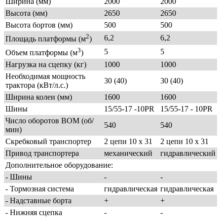
Ширина (мм)
2000
2000
Высота (мм)
2650
2650
Высота бортов (мм)
500
500
2
6,2
6,2
Площадь платформы (м
)
3
5
5
Объем платформы (м
)
Нагрузка на сцепку (кг)
1000
1000
Необходимая мощность
30 (40)
30 (40)
трактора (кВт/л.с.)
Ширина колеи (мм)
1600
1600
Шины
15/55-17 -10PR
15/55-17 - 10PR
Число оборотов ВОМ (об/
540
540
мин)
Скребковый транспортер
2 цепи 10 x 31
2 цепи 10 x 31
Привод транспортера
механический
гидравлический
Дополнительное оборудование:
- Шины
-
-
- Тормозная система
гидравлическая
гидравлическая
- Надставные борта
+
+
- Нижняя сцепка
-
-