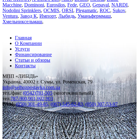
Macchine
,
Dominoni
,
Eurosilos
,
Fede
,
GEO
,
Gepaval
,
NARDI
,
Nodolini Sprinklers
,
OCMIS
,
ORSI
,
Plegаmatic
,
ROC
,
Sukov
,
Ventura
,
Завод К
,
Импорт
,
Лыбидь
,
Уманьферммаш
,
Хмельниксельмаш
,
Главная
О Компании
Услуги
Финансирование
Статьи и обзоры
Контакты
МПП «ЛИБІДЬ»
Украина, 40002 г. Сумы, ул. Роменская, 79
info
@
selhozpostavka.com.ua
тел./факс
(0542)781-505
(многоканальный)
тел.
787-900,901,902,903
GSM:
(050) 301-49-85,
(067) 545-62-83,
(050) 307-53-97