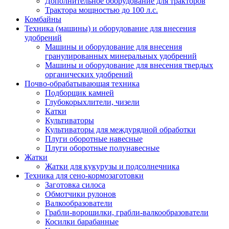
Дополнительное оборудование для тракторов
Трактора мощностью до 100 л.с.
Комбайны
Техника (машины) и оборудование для внесения
удобрений
Машины и оборудование для внесения
гранулированных минеральных удобрений
Машины и оборудование для внесения твердых
органических удобрений
Почво-обрабатывающая техника
Подборщик камней
Глубокорыхлители, чизели
Катки
Культиваторы
Культиваторы для междурядной обработки
Плуги оборотные навесные
Плуги оборотные полунавесные
Жатки
Жатки для кукурузы и подсолнечника
Техника для сено-кормозаготовки
Заготовка силоса
Обмотчики рулонов
Валкообразователи
Грабли-ворошилки, грабли-валкообразователи
Косилки барабанные