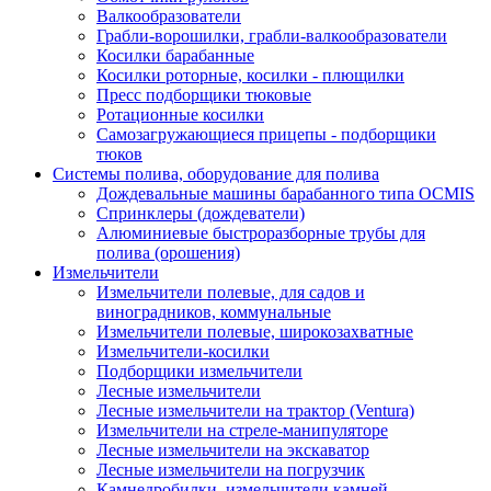
Валкообразователи
Грабли-ворошилки, грабли-валкообразователи
Косилки барабанные
Косилки роторные, косилки - плющилки
Пресс подборщики тюковые
Ротационные косилки
Самозагружающиеся прицепы - подборщики
тюков
Системы полива, оборудование для полива
Дождевальные машины барабанного типа OCMIS
Спринклеры (дождеватели)
Алюминиевые быстроразборные трубы для
полива (орошения)
Измельчители
Измельчители полевые, для садов и
виноградников, коммунальные
Измельчители полевые, широкозахватные
Измельчители-косилки
Подборщики измельчители
Лесные измельчители
Лесные измельчители на трактор (Ventura)
Измельчители на стреле-манипуляторе
Лесные измельчители на экскаватор
Лесные измельчители на погрузчик
Камнедробилки, измельчители камней,