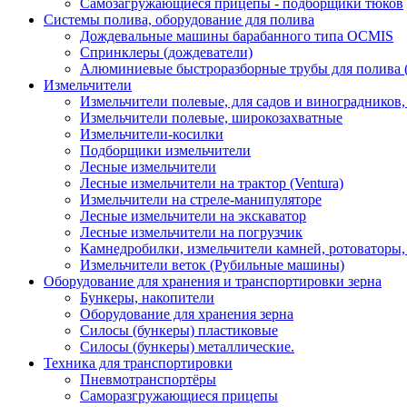
Самозагружающиеся прицепы - подборщики тюков
Системы полива, оборудование для полива
Дождевальные машины барабанного типа OCMIS
Спринклеры (дождеватели)
Алюминиевые быстроразборные трубы для полива 
Измельчители
Измельчители полевые, для садов и виноградников
Измельчители полевые, широкозахватные
Измельчители-косилки
Подборщики измельчители
Лесные измельчители
Лесные измельчители на трактор (Ventura)
Измельчители на стреле-манипуляторе
Лесные измельчители на экскаватор
Лесные измельчители на погрузчик
Камнедробилки, измельчители камней, ротоваторы
Измельчители веток (Рубильные машины)
Оборудование для хранения и транспортировки зерна
Бункеры, накопители
Оборудование для хранения зерна
Силосы (бункеры) пластиковые
Силосы (бункеры) металлические.
Техника для транспортировки
Пневмотранспортёры
Саморазгружающиеся прицепы