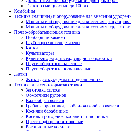
Дополнительное оборудование для тракторов
Трактора мощностью до 100 л.с.
Комбайны
Техника (машины) и оборудование для внесения удобрен
Машины и оборудование для внесения гранулиров
Машины и оборудование для внесения твердых орг
Почво-обрабатывающая техника
Подборщик камней
Глубокорыхлители, чизели
Катки
Культиваторы
Культиваторы для междурядной обработки
Плуги оборотные навесные
Плуги оборотные полунавесные
Жатки
Жатки для кукурузы и подсолнечника
Техника для сено-кормозаготовки
Заготовка силоса
Обмотчики рулонов
Валкообразователи
Грабли-ворошилки, грабли-валкообразователи
Косилки барабанные
Косилки роторные, косилки - плющилки
Пресс подборщики тюковые
Ротационные косилки