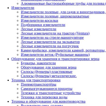
Алюминиевые быстроразборные трубы для полива 
Измельчители
Измельчители полевые, для садов и виноградников
Измельчители полевые, широкозахватные
Измельчители-косилки
Подборщики измельчители
Лесные измельчители
Лесные измельчители на трактор (Ventura)
Измельчители на стреле-манипуляторе
Лесные измельчители на экскаватор
Лесные измельчители на погрузчик
Камнедробилки, измельчители камней, ротоваторы
Измельчители веток (Рубильные машины)
Оборудование для хранения и транспортировки зерна
Бункеры, накопители
Оборудование для хранения зерна
Силосы (бункеры) пластиковые
Силосы (бункеры) металлические.
Техника для транспортировки
Пневмотранспортёры
Саморазгружающиеся прицепы
Тележки и транспортные устройства
Техника для перевозки воды
Техника и оборудование для животноводства
Выдуватели сена, соломы.