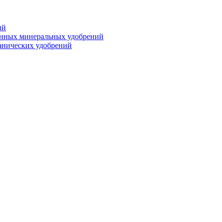
ий
анных минеральных удобрений
анических удобрений