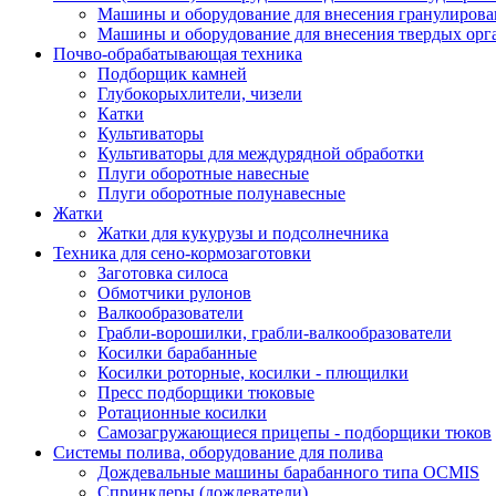
Машины и оборудование для внесения гранулиров
Машины и оборудование для внесения твердых орг
Почво-обрабатывающая техника
Подборщик камней
Глубокорыхлители, чизели
Катки
Культиваторы
Культиваторы для междурядной обработки
Плуги оборотные навесные
Плуги оборотные полунавесные
Жатки
Жатки для кукурузы и подсолнечника
Техника для сено-кормозаготовки
Заготовка силоса
Обмотчики рулонов
Валкообразователи
Грабли-ворошилки, грабли-валкообразователи
Косилки барабанные
Косилки роторные, косилки - плющилки
Пресс подборщики тюковые
Ротационные косилки
Самозагружающиеся прицепы - подборщики тюков
Системы полива, оборудование для полива
Дождевальные машины барабанного типа OCMIS
Спринклеры (дождеватели)