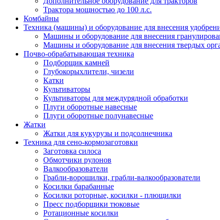
Дополнительное оборудование для тракторов
Трактора мощностью до 100 л.с.
Комбайны
Техника (машины) и оборудование для внесения удобрен
Машины и оборудование для внесения гранулиров
Машины и оборудование для внесения твердых орг
Почво-обрабатывающая техника
Подборщик камней
Глубокорыхлители, чизели
Катки
Культиваторы
Культиваторы для междурядной обработки
Плуги оборотные навесные
Плуги оборотные полунавесные
Жатки
Жатки для кукурузы и подсолнечника
Техника для сено-кормозаготовки
Заготовка силоса
Обмотчики рулонов
Валкообразователи
Грабли-ворошилки, грабли-валкообразователи
Косилки барабанные
Косилки роторные, косилки - плющилки
Пресс подборщики тюковые
Ротационные косилки