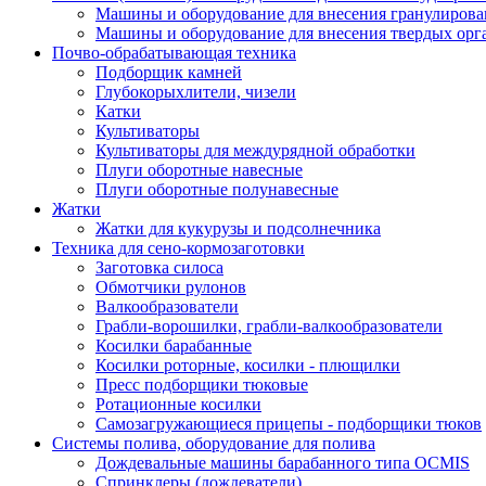
Машины и оборудование для внесения гранулиров
Машины и оборудование для внесения твердых орг
Почво-обрабатывающая техника
Подборщик камней
Глубокорыхлители, чизели
Катки
Культиваторы
Культиваторы для междурядной обработки
Плуги оборотные навесные
Плуги оборотные полунавесные
Жатки
Жатки для кукурузы и подсолнечника
Техника для сено-кормозаготовки
Заготовка силоса
Обмотчики рулонов
Валкообразователи
Грабли-ворошилки, грабли-валкообразователи
Косилки барабанные
Косилки роторные, косилки - плющилки
Пресс подборщики тюковые
Ротационные косилки
Самозагружающиеся прицепы - подборщики тюков
Системы полива, оборудование для полива
Дождевальные машины барабанного типа OCMIS
Спринклеры (дождеватели)