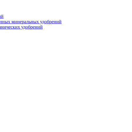
ий
анных минеральных удобрений
анических удобрений