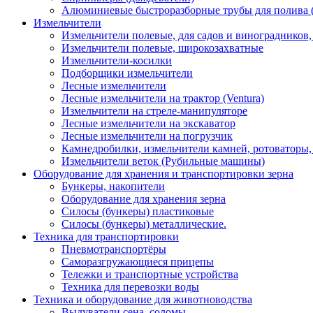
Алюминиевые быстроразборные трубы для полива 
Измельчители
Измельчители полевые, для садов и виноградников
Измельчители полевые, широкозахватные
Измельчители-косилки
Подборщики измельчители
Лесные измельчители
Лесные измельчители на трактор (Ventura)
Измельчители на стреле-манипуляторе
Лесные измельчители на экскаватор
Лесные измельчители на погрузчик
Камнедробилки, измельчители камней, ротоваторы
Измельчители веток (Рубильные машины)
Оборудование для хранения и транспортировки зерна
Бункеры, накопители
Оборудование для хранения зерна
Силосы (бункеры) пластиковые
Силосы (бункеры) металлические.
Техника для транспортировки
Пневмотранспортёры
Саморазгружающиеся прицепы
Тележки и транспортные устройства
Техника для перевозки воды
Техника и оборудование для животноводства
Выдуватели сена, соломы.