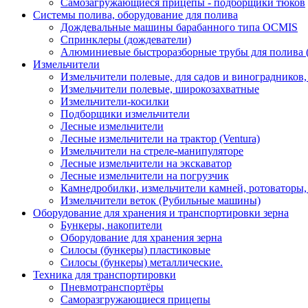
Самозагружающиеся прицепы - подборщики тюков
Системы полива, оборудование для полива
Дождевальные машины барабанного типа OCMIS
Спринклеры (дождеватели)
Алюминиевые быстроразборные трубы для полива 
Измельчители
Измельчители полевые, для садов и виноградников
Измельчители полевые, широкозахватные
Измельчители-косилки
Подборщики измельчители
Лесные измельчители
Лесные измельчители на трактор (Ventura)
Измельчители на стреле-манипуляторе
Лесные измельчители на экскаватор
Лесные измельчители на погрузчик
Камнедробилки, измельчители камней, ротоваторы
Измельчители веток (Рубильные машины)
Оборудование для хранения и транспортировки зерна
Бункеры, накопители
Оборудование для хранения зерна
Силосы (бункеры) пластиковые
Силосы (бункеры) металлические.
Техника для транспортировки
Пневмотранспортёры
Саморазгружающиеся прицепы