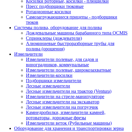
Косилки роторные, косилки - плющилки
Пресс подборщики тюковые
Ротационные косилки
Самозагружающиеся прицепы - подборщики
тюков
Системы полива, оборудование для полива
Дождевальные машины барабанного типа OCMIS
Спринклеры (дождеватели)
Алюминиевые быстроразборные трубы для
полива (орошения)
Измельчители
Измельчители полевые, для садов и
виноградников, коммунальные
Измельчители полевые, широкозахватные
Измельчители-косилки
Подборщики измельчители
Лесные измельчители
Лесные измельчители на трактор (Ventura)
Измельчители на стреле-манипуляторе
Лесные измельчители на экскаватор
Лесные измельчители на погрузчик
Камнедробилки, измельчители камней,
ротоваторы, дорожные фрезы
Измельчители веток (Рубильные машины)
Оборудование для хранения и транспортировки зерна