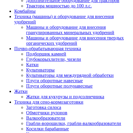
Дополнительное оборудование для тракторов
Трактора мощностью до 100 л.с.
Комбайны
Техника (машины) и оборудование для внесения
удобрений
Машины и оборудование для внесения
гранулированных минеральных удобрений
Машины и оборудование для внесения твердых
органических удобрений
Почво-обрабатывающая техника
Подборщик камней
Глубокорыхлители, чизели
Катки
Культиваторы
Культиваторы для междурядной обработки
Плуги оборотные навесные
Плуги оборотные полунавесные
Жатки
Жатки для кукурузы и подсолнечника
Техника для сено-кормозаготовки
Заготовка силоса
Обмотчики рулонов
Валкообразователи
Грабли-ворошилки, грабли-валкообразователи
Косилки барабанные