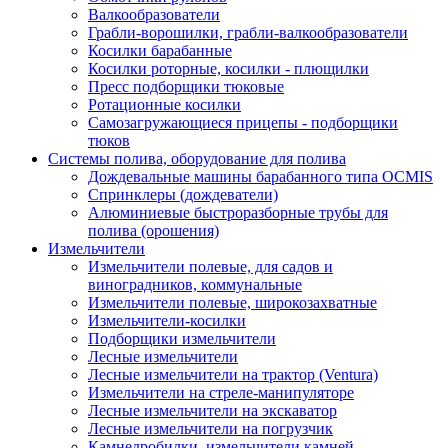
Валкообразователи
Грабли-ворошилки, грабли-валкообразователи
Косилки барабанные
Косилки роторные, косилки - плющилки
Пресс подборщики тюковые
Ротационные косилки
Самозагружающиеся прицепы - подборщики
тюков
Системы полива, оборудование для полива
Дождевальные машины барабанного типа OCMIS
Спринклеры (дождеватели)
Алюминиевые быстроразборные трубы для
полива (орошения)
Измельчители
Измельчители полевые, для садов и
виноградников, коммунальные
Измельчители полевые, широкозахватные
Измельчители-косилки
Подборщики измельчители
Лесные измельчители
Лесные измельчители на трактор (Ventura)
Измельчители на стреле-манипуляторе
Лесные измельчители на экскаватор
Лесные измельчители на погрузчик
Камнедробилки, измельчители камней,