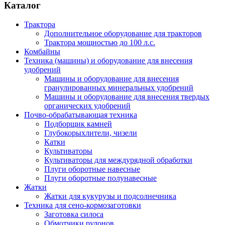
Каталог
Трактора
Дополнительное оборудование для тракторов
Трактора мощностью до 100 л.с.
Комбайны
Техника (машины) и оборудование для внесения
удобрений
Машины и оборудование для внесения
гранулированных минеральных удобрений
Машины и оборудование для внесения твердых
органических удобрений
Почво-обрабатывающая техника
Подборщик камней
Глубокорыхлители, чизели
Катки
Культиваторы
Культиваторы для междурядной обработки
Плуги оборотные навесные
Плуги оборотные полунавесные
Жатки
Жатки для кукурузы и подсолнечника
Техника для сено-кормозаготовки
Заготовка силоса
Обмотчики рулонов