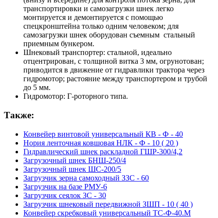
транспортировки и самозагрузки шнек легко
монтируется и демонтируется с помощью
спецкронштейна только одним человеком; для
самозагрузки шнек оборудован съемным стальный
приемным бункером.
Шнековый транспортер: стальной, идеально
отцентрирован, с толщиной витка 3 мм, огрунотован;
приводится в движение от гидравлики трактора через
гидромотор; растояние между транспортером и трубой
до 5 мм.
Гидромотор: Г-роторного типа.
Также:
Конвейер винтовой универсальный КВ - Ф - 40
Нория ленточная ковшовая НЛК - Ф - 10 ( 20 )
Гидравлический шнек раскладной ГШР-300/4,2
Загрузочный шнек БНШ-250/4
Загрузочный шнек ШС-200/5
Загрузчик зерна самоходный ЗЗС - 60
Загрузчик на базе РМУ-6
Загрузчик сеялок ЗС - 30
Загрузчик шнековый передвижной ЗШП - 10 ( 40 )
Конвейер скребковый универсальный ТС-Ф-40.М