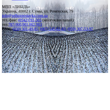
МПП «ЛИБІДЬ»
Украина, 40002 г. Сумы, ул. Роменская, 79
info
@
selhozpostavka.com.ua
тел./факс
(0542)781-505
(многоканальный)
тел.
787-900,901,902,903
GSM:
(050) 301-49-85,
(067) 545-62-83,
(050) 307-53-97