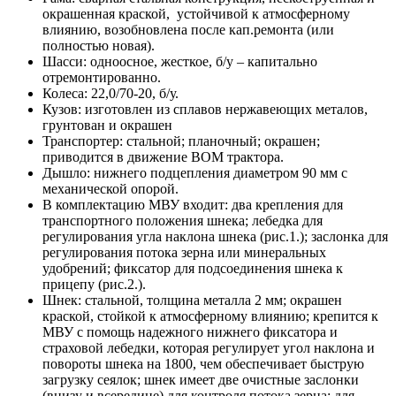
окрашенная краской, устойчивой к атмосферному
влиянию, возобновлена после кап.ремонта (или
полностью новая).
Шасси: одноосное, жесткое, б/у – капитально
отремонтированно.
Колеса: 22,0/70-20, б/у.
Кузов: изготовлен из сплавов нержавеющих металов,
грунтован и окрашен
Транспортер: стальной; планочный; окрашен;
приводится в движение ВОМ трактора.
Дышло: нижнего подцепления диаметром 90 мм с
механической опорой.
В комплектацию МВУ входит: два крепления для
транспортного положения шнека; лебедка для
регулирования угла наклона шнека (рис.1.); заслонка для
регулирования потока зерна или минеральных
удобрений; фиксатор для подсоединения шнека к
прицепу (рис.2.).
Шнек: стальной, толщина металла 2 мм; окрашен
краской, стойкой к атмосферному влиянию; крепится к
МВУ с помощь надежного нижнего фиксатора и
страховой лебедки, которая регулирует угол наклона и
повороты шнека на 1800, чем обеспечивает быструю
загрузку сеялок; шнек имеет две очистные заслонки
(внизу и всередине) для контроля потока зерна; для