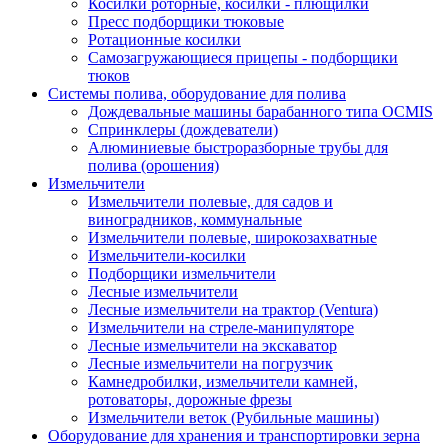
Косилки роторные, косилки - плющилки
Пресс подборщики тюковые
Ротационные косилки
Самозагружающиеся прицепы - подборщики
тюков
Системы полива, оборудование для полива
Дождевальные машины барабанного типа OCMIS
Спринклеры (дождеватели)
Алюминиевые быстроразборные трубы для
полива (орошения)
Измельчители
Измельчители полевые, для садов и
виноградников, коммунальные
Измельчители полевые, широкозахватные
Измельчители-косилки
Подборщики измельчители
Лесные измельчители
Лесные измельчители на трактор (Ventura)
Измельчители на стреле-манипуляторе
Лесные измельчители на экскаватор
Лесные измельчители на погрузчик
Камнедробилки, измельчители камней,
ротоваторы, дорожные фрезы
Измельчители веток (Рубильные машины)
Оборудование для хранения и транспортировки зерна