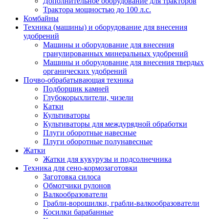
Дополнительное оборудование для тракторов
Трактора мощностью до 100 л.с.
Комбайны
Техника (машины) и оборудование для внесения
удобрений
Машины и оборудование для внесения
гранулированных минеральных удобрений
Машины и оборудование для внесения твердых
органических удобрений
Почво-обрабатывающая техника
Подборщик камней
Глубокорыхлители, чизели
Катки
Культиваторы
Культиваторы для междурядной обработки
Плуги оборотные навесные
Плуги оборотные полунавесные
Жатки
Жатки для кукурузы и подсолнечника
Техника для сено-кормозаготовки
Заготовка силоса
Обмотчики рулонов
Валкообразователи
Грабли-ворошилки, грабли-валкообразователи
Косилки барабанные