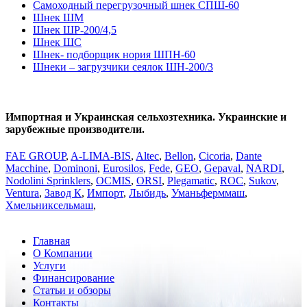
Самоходный перегрузочный шнек СПШ-60
Шнек ШМ
Шнек ШР-200/4,5
Шнек ШС
Шнек- подборщик нория ШПН-60
Шнеки – загрузчики сеялок ШН-200/3
Импортная и Украинская сельхозтехника. Украинские и
зарубежные производители.
FAE GROUP
,
A-LIMA-BIS
,
Altec
,
Bellon
,
Cicoria
,
Dante
Macchine
,
Dominoni
,
Eurosilos
,
Fede
,
GEO
,
Gepaval
,
NARDI
,
Nodolini Sprinklers
,
OCMIS
,
ORSI
,
Plegаmatic
,
ROC
,
Sukov
,
Ventura
,
Завод К
,
Импорт
,
Лыбидь
,
Уманьферммаш
,
Хмельниксельмаш
,
Главная
О Компании
Услуги
Финансирование
Статьи и обзоры
Контакты