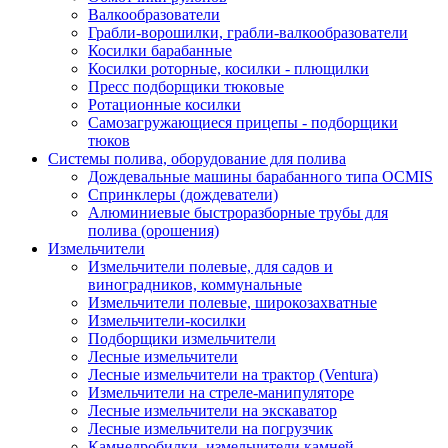
Валкообразователи
Грабли-ворошилки, грабли-валкообразователи
Косилки барабанные
Косилки роторные, косилки - плющилки
Пресс подборщики тюковые
Ротационные косилки
Самозагружающиеся прицепы - подборщики
тюков
Системы полива, оборудование для полива
Дождевальные машины барабанного типа OCMIS
Спринклеры (дождеватели)
Алюминиевые быстроразборные трубы для
полива (орошения)
Измельчители
Измельчители полевые, для садов и
виноградников, коммунальные
Измельчители полевые, широкозахватные
Измельчители-косилки
Подборщики измельчители
Лесные измельчители
Лесные измельчители на трактор (Ventura)
Измельчители на стреле-манипуляторе
Лесные измельчители на экскаватор
Лесные измельчители на погрузчик
Камнедробилки, измельчители камней,