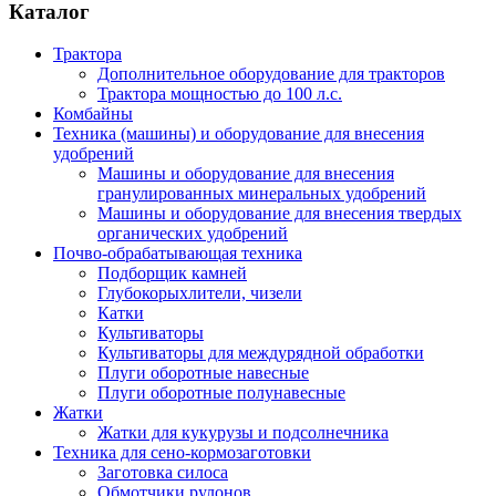
Каталог
Трактора
Дополнительное оборудование для тракторов
Трактора мощностью до 100 л.с.
Комбайны
Техника (машины) и оборудование для внесения
удобрений
Машины и оборудование для внесения
гранулированных минеральных удобрений
Машины и оборудование для внесения твердых
органических удобрений
Почво-обрабатывающая техника
Подборщик камней
Глубокорыхлители, чизели
Катки
Культиваторы
Культиваторы для междурядной обработки
Плуги оборотные навесные
Плуги оборотные полунавесные
Жатки
Жатки для кукурузы и подсолнечника
Техника для сено-кормозаготовки
Заготовка силоса
Обмотчики рулонов