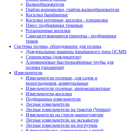
Валкообразователи
Грабли-ворошилки, грабли-валкообразователи
Косилки барабанные
Косилки роторные, косилки - плющилки
Пресс подборщики тюковые
Ротационные косилки
Самозагружающиеся прицепы - подборщики
тюков
Системы полива, оборудование для полива
Дождевальные машины барабанного типа OCMIS
Спринклеры (дождеватели)
Алюминиевые быстроразборные трубы для
полива (орошения)
Измельчители
Измельчители полевые, для садов и
виноградников, коммунальные
Измельчители полевые, широкозахватные
Измельчители-косилки
Подборщики измельчители
Лесные измельчители
Лесные измельчители на трактор (Ventura)
Измельчители на стреле-манипуляторе
Лесные измельчители на экскаватор
Лесные измельчители на погрузчик
Камнедробилки, измельчители камней,