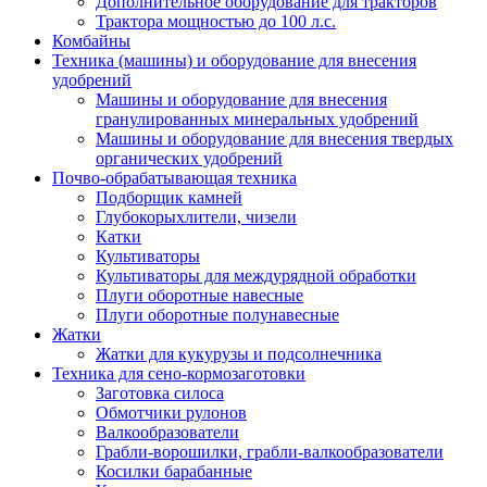
Дополнительное оборудование для тракторов
Трактора мощностью до 100 л.с.
Комбайны
Техника (машины) и оборудование для внесения
удобрений
Машины и оборудование для внесения
гранулированных минеральных удобрений
Машины и оборудование для внесения твердых
органических удобрений
Почво-обрабатывающая техника
Подборщик камней
Глубокорыхлители, чизели
Катки
Культиваторы
Культиваторы для междурядной обработки
Плуги оборотные навесные
Плуги оборотные полунавесные
Жатки
Жатки для кукурузы и подсолнечника
Техника для сено-кормозаготовки
Заготовка силоса
Обмотчики рулонов
Валкообразователи
Грабли-ворошилки, грабли-валкообразователи
Косилки барабанные