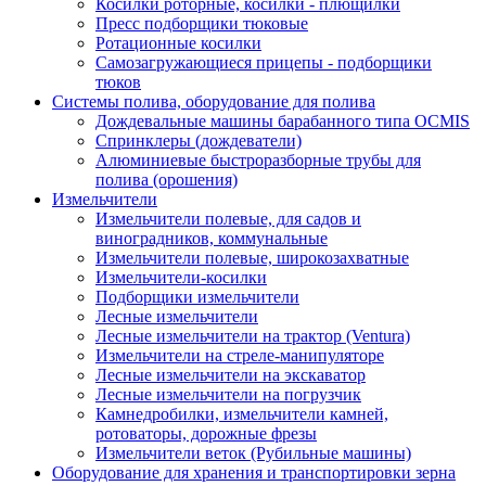
Косилки роторные, косилки - плющилки
Пресс подборщики тюковые
Ротационные косилки
Самозагружающиеся прицепы - подборщики
тюков
Системы полива, оборудование для полива
Дождевальные машины барабанного типа OCMIS
Спринклеры (дождеватели)
Алюминиевые быстроразборные трубы для
полива (орошения)
Измельчители
Измельчители полевые, для садов и
виноградников, коммунальные
Измельчители полевые, широкозахватные
Измельчители-косилки
Подборщики измельчители
Лесные измельчители
Лесные измельчители на трактор (Ventura)
Измельчители на стреле-манипуляторе
Лесные измельчители на экскаватор
Лесные измельчители на погрузчик
Камнедробилки, измельчители камней,
ротоваторы, дорожные фрезы
Измельчители веток (Рубильные машины)
Оборудование для хранения и транспортировки зерна