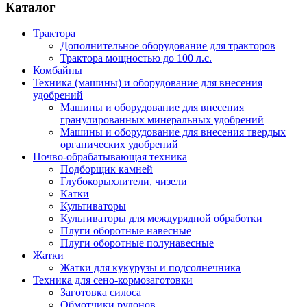
Каталог
Трактора
Дополнительное оборудование для тракторов
Трактора мощностью до 100 л.с.
Комбайны
Техника (машины) и оборудование для внесения
удобрений
Машины и оборудование для внесения
гранулированных минеральных удобрений
Машины и оборудование для внесения твердых
органических удобрений
Почво-обрабатывающая техника
Подборщик камней
Глубокорыхлители, чизели
Катки
Культиваторы
Культиваторы для междурядной обработки
Плуги оборотные навесные
Плуги оборотные полунавесные
Жатки
Жатки для кукурузы и подсолнечника
Техника для сено-кормозаготовки
Заготовка силоса
Обмотчики рулонов