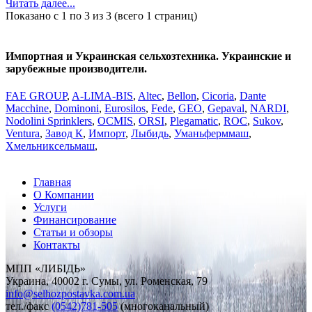
Читать далее...
Показано с 1 по 3 из 3 (всего 1 страниц)
Импортная и Украинская сельхозтехника. Украинские и
зарубежные производители.
FAE GROUP
,
A-LIMA-BIS
,
Altec
,
Bellon
,
Cicoria
,
Dante
Macchine
,
Dominoni
,
Eurosilos
,
Fede
,
GEO
,
Gepaval
,
NARDI
,
Nodolini Sprinklers
,
OCMIS
,
ORSI
,
Plegаmatic
,
ROC
,
Sukov
,
Ventura
,
Завод К
,
Импорт
,
Лыбидь
,
Уманьферммаш
,
Хмельниксельмаш
,
Главная
О Компании
Услуги
Финансирование
Статьи и обзоры
Контакты
МПП «ЛИБІДЬ»
Украина, 40002 г. Сумы, ул. Роменская, 79
info
@
selhozpostavka.com.ua
тел./факс
(0542)781-505
(многоканальный)