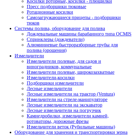
Косилки роторные, косилки - плющилки
Пресс подборщики тюковые
Ротационные косилки
Самозагружающиеся прицепы - подборщики
тюков
Системы полива, оборудование для полива
Дождевальные машины барабанного типа OCMIS
Спринклеры (дождеватели)
Алюминиевые быстроразборные трубы для
полива (орошения)
Измельчители
Измельчители полевые, для садов и
виноградников, коммунальные
Измельчители полевые, широкозахватные
Измельчители-косилки
Подборщики измельчители
Лесные измельчители
Лесные измельчители на трактор (Ventura)
Измельчители на стреле-манипуляторе
Лесные измельчители на экскаватор
Лесные измельчители на погрузчик
Камнедробилки, измельчители камней,
ротоваторы, дорожные фрезы
Измельчители веток (Рубильные машины)
Оборудование для хранения и транспортировки зерна