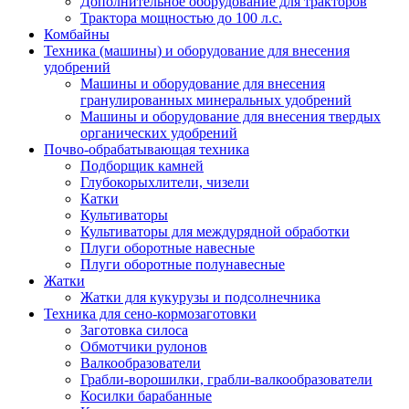
Дополнительное оборудование для тракторов
Трактора мощностью до 100 л.с.
Комбайны
Техника (машины) и оборудование для внесения
удобрений
Машины и оборудование для внесения
гранулированных минеральных удобрений
Машины и оборудование для внесения твердых
органических удобрений
Почво-обрабатывающая техника
Подборщик камней
Глубокорыхлители, чизели
Катки
Культиваторы
Культиваторы для междурядной обработки
Плуги оборотные навесные
Плуги оборотные полунавесные
Жатки
Жатки для кукурузы и подсолнечника
Техника для сено-кормозаготовки
Заготовка силоса
Обмотчики рулонов
Валкообразователи
Грабли-ворошилки, грабли-валкообразователи
Косилки барабанные