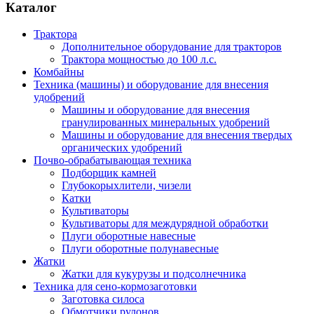
Каталог
Трактора
Дополнительное оборудование для тракторов
Трактора мощностью до 100 л.с.
Комбайны
Техника (машины) и оборудование для внесения
удобрений
Машины и оборудование для внесения
гранулированных минеральных удобрений
Машины и оборудование для внесения твердых
органических удобрений
Почво-обрабатывающая техника
Подборщик камней
Глубокорыхлители, чизели
Катки
Культиваторы
Культиваторы для междурядной обработки
Плуги оборотные навесные
Плуги оборотные полунавесные
Жатки
Жатки для кукурузы и подсолнечника
Техника для сено-кормозаготовки
Заготовка силоса
Обмотчики рулонов