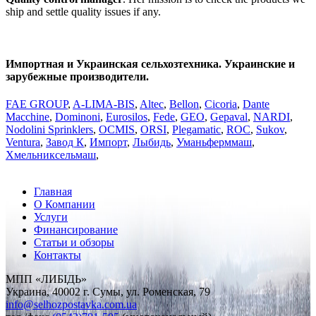
ship and settle quality issues if any.
Импортная и Украинская сельхозтехника. Украинские и
зарубежные производители.
FAE GROUP
,
A-LIMA-BIS
,
Altec
,
Bellon
,
Cicoria
,
Dante
Macchine
,
Dominoni
,
Eurosilos
,
Fede
,
GEO
,
Gepaval
,
NARDI
,
Nodolini Sprinklers
,
OCMIS
,
ORSI
,
Plegаmatic
,
ROC
,
Sukov
,
Ventura
,
Завод К
,
Импорт
,
Лыбидь
,
Уманьферммаш
,
Хмельниксельмаш
,
Главная
О Компании
Услуги
Финансирование
Статьи и обзоры
Контакты
МПП «ЛИБІДЬ»
Украина, 40002 г. Сумы, ул. Роменская, 79
info
@
selhozpostavka.com.ua