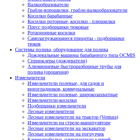
Валкообразователи
Грабли-ворошилки, грабли-валкообразователи
Косилки барабанные
Косилки роторные, косилки - плющилки
Пресс подборщики тюковые
Ротационные косилки
Самозагружающиеся прицепы - подборщики
тюков
Системы полива, оборудование для полива
Дождевальные машины барабанного типа OCMIS
Спринклеры (дождеватели)
Алюминиевые быстроразборные трубы для
полива (орошения)
Измельчители
Измельчители полевые, для садов и
виноградников, коммунальные
Измельчители полевые, широкозахватные
Измельчители-косилки
Подборщики измельчители
Лесные измельчители
Лесные измельчители на трактор (Ventura)
Измельчители на стреле-манипуляторе
Лесные измельчители на экскаватор
Лесные измельчители на погрузчик
Камнедробилки, измельчители камней,